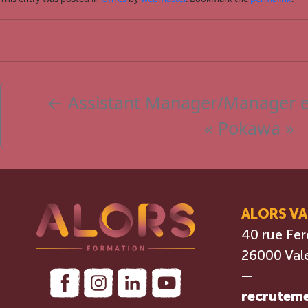
←
Assistant Manager/Manager e
« Pokawa »
ALORS V
40 rue Fer
26000 Val
—
recrutem