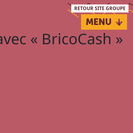
RETOUR SITE GROUPE
MENU
avec « BricoCash »