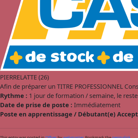
PIERRELATTE (26)
Afin de préparer un TITRE PROFESSIONNEL Cons
Rythme :
1 jour de formation / semaine, le reste
Date de prise de poste :
Immédiatement
Poste en apprentissage / Débutant(e) Accept
This entry was posted in
Offres
by
webmaster
. Bookmark the
permalink
.