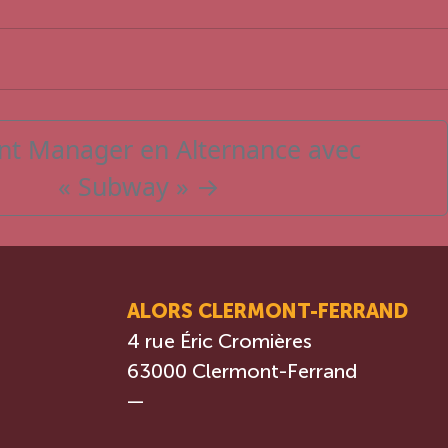
ant Manager en Alternance avec
« Subway »
→
ALORS CLERMONT-FERRAND
4 rue Éric Cromières
63000 Clermont-Ferrand
—