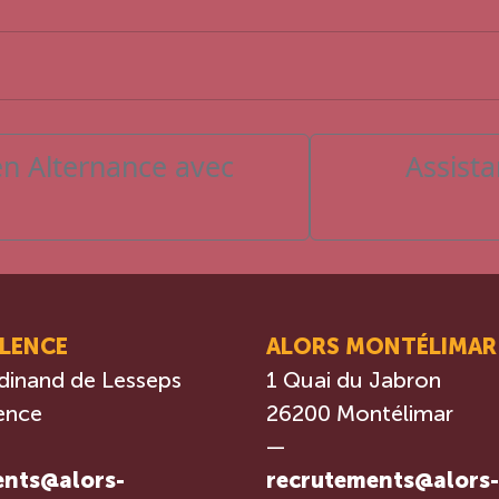
n Alternance avec
Assist
ALENCE
ALORS MONTÉLIMAR
dinand de Lesseps
1 Quai du Jabron
ence
26200 Montélimar
—
ents@alors-
recrutements@alors-