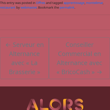
This entry was posted in
Offres
and tagged
apprentissage
,
montelimar
,
restaurant
by
webmaster
. Bookmark the
permalink
.
←
Serveur en
Conseiller
Alternance
Commercial en
avec « La
Alternance avec
Brasserie »
« BricoCash »
→