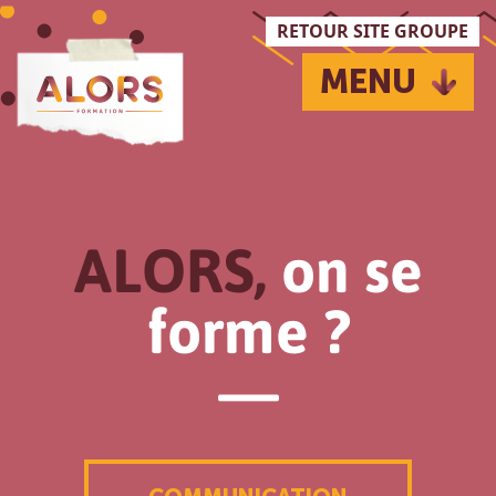
Passer au contenu principal
RETOUR SITE GROUPE
MENU
ALORS,
on se
forme ?
—